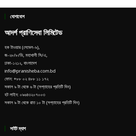
যোগাযোগ
আদর্শ প্রাণিসেবা লিমিটেড
হক টাওয়ার (লেভেল-৯),
জ-২৮/৮/ডি, মহাখালী সি/এ,
ঢাকা-১২১২, বাংলাদেশ
info@pranisheba.com.bd
ফোন: +৮৮ ০২ ৪৮৮ ১১ ১৭২
সকাল ৯ টা থেকে ৬ টা (সপ্তাহের প্রতিটি দিন)
হট লাইন: ০৯৬৪৩২০৭০০৩
সকাল ৯ টা থেকে রাত ১০ টা (সপ্তাহের প্রতিটি দিন)
সাইট ম্যাপ