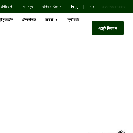
|
যোগাযোগ
শাখা সমূহ
আপনার জিজ্ঞাসা
Eng
বাং
০৯৬৪৩২০৭০০৩
ইন্স্যুরটেক
টেকনোলজি
মিডিয়া ▼
ক্যারিয়ার
এজেন্ট নিবন্ধন