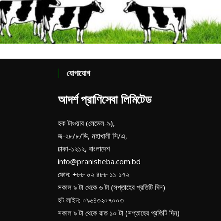
যোগাযোগ
আদর্শ প্রাণিসেবা লিমিটেড
হক টাওয়ার (লেভেল-৯),
জ-২৮/৮/ডি, মহাখালী সি/এ,
ঢাকা-১২১২, বাংলাদেশ
info@pranisheba.com.bd
ফোন: +৮৮ ০২ ৪৮৮ ১১ ১৭২
সকাল ৯ টা থেকে ৬ টা (সপ্তাহের প্রতিটি দিন)
হট লাইন: ০৯৬৪৩২০৭০০৩
সকাল ৯ টা থেকে রাত ১০ টা (সপ্তাহের প্রতিটি দিন)