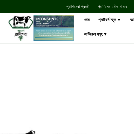
প্রাণিসেবা প্রহরী
প্রাণিসেবা যৌথ খামার​
হোম
প্লাটফর্ম সমুহ ▼
আম
আর্টিকেল সমূহ ▼