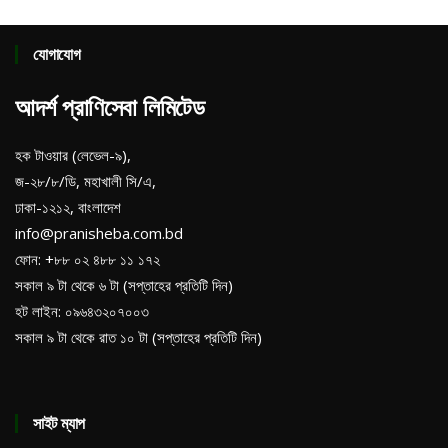
যোগাযোগ
আদর্শ প্রাণিসেবা লিমিটেড
হক টাওয়ার (লেভেল-৯),
জ-২৮/৮/ডি, মহাখালী সি/এ,
ঢাকা-১২১২, বাংলাদেশ
info@pranisheba.com.bd
ফোন: +৮৮ ০২ ৪৮৮ ১১ ১৭২
সকাল ৯ টা থেকে ৬ টা (সপ্তাহের প্রতিটি দিন)
হট লাইন: ০৯৬৪৩২০৭০০৩
সকাল ৯ টা থেকে রাত ১০ টা (সপ্তাহের প্রতিটি দিন)
সাইট ম্যাপ