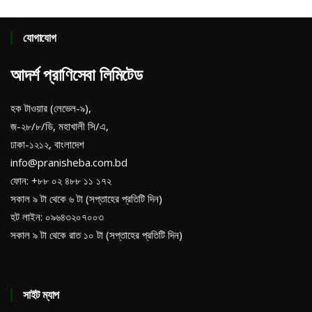
যোগাযোগ
আদর্শ প্রাণিসেবা লিমিটেড
হক টাওয়ার (লেভেল-৯),
জ-২৮/৮/ডি, মহাখালী সি/এ,
ঢাকা-১২১২, বাংলাদেশ
info@pranisheba.com.bd
ফোন: +৮৮ ০২ ৪৮৮ ১১ ১৭২
সকাল ৯ টা থেকে ৬ টা (সপ্তাহের প্রতিটি দিন)
হট লাইন: ০৯৬৪৩২০৭০০৩
সকাল ৯ টা থেকে রাত ১০ টা (সপ্তাহের প্রতিটি দিন)
সাইট ম্যাপ