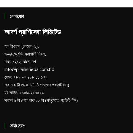
যোগাযোগ
আদর্শ প্রাণিসেবা লিমিটেড
হক টাওয়ার (লেভেল-৯),
জ-২৮/৮/ডি, মহাখালী সি/এ,
ঢাকা-১২১২, বাংলাদেশ
info@pranisheba.com.bd
ফোন: +৮৮ ০২ ৪৮৮ ১১ ১৭২
সকাল ৯ টা থেকে ৬ টা (সপ্তাহের প্রতিটি দিন)
হট লাইন: ০৯৬৪৩২০৭০০৩
সকাল ৯ টা থেকে রাত ১০ টা (সপ্তাহের প্রতিটি দিন)
সাইট ম্যাপ