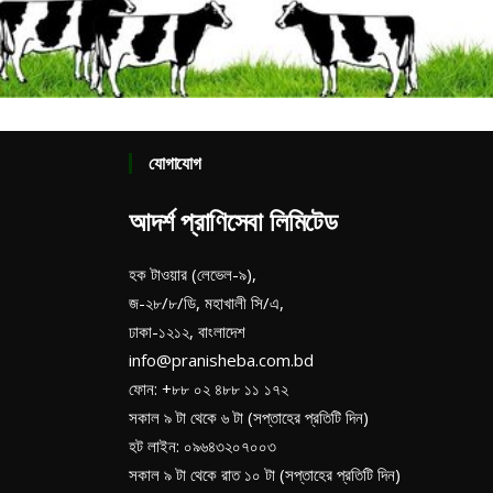
যোগাযোগ
আদর্শ প্রাণিসেবা লিমিটেড
হক টাওয়ার (লেভেল-৯),
জ-২৮/৮/ডি, মহাখালী সি/এ,
ঢাকা-১২১২, বাংলাদেশ
info@pranisheba.com.bd
ফোন: +৮৮ ০২ ৪৮৮ ১১ ১৭২
সকাল ৯ টা থেকে ৬ টা (সপ্তাহের প্রতিটি দিন)
হট লাইন: ০৯৬৪৩২০৭০০৩
সকাল ৯ টা থেকে রাত ১০ টা (সপ্তাহের প্রতিটি দিন)