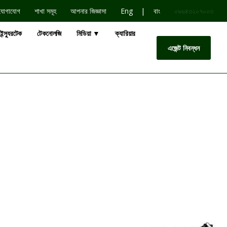
|
যোগাযোগ
শাখা সমূহ
আপনার জিজ্ঞাসা
Eng
বাং
০৯৬৪৩২০৭০০৩
ইন্স্যুরটেক
টেকনোলজি
মিডিয়া ▼
ক্যারিয়ার
এজেন্ট নিবন্ধন