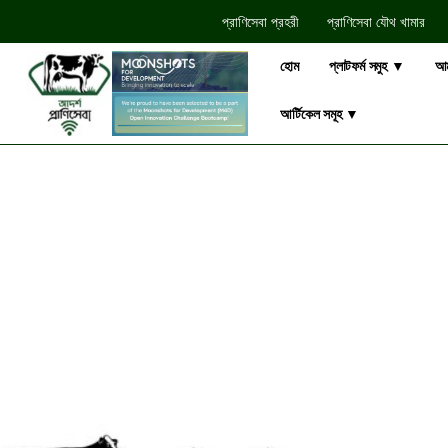
প্রাণিসেবা প্রহরী
প্রাণিসেবা যৌথ খামার​
হোম
প্লাটফর্ম সমুহ ▼
আম
আর্টিকেল সমূহ ▼