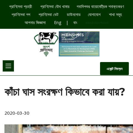
প্রাণিসেবা প্রহরী
প্রাণিসেবা যৌথ খামার​
গবাদিপশুর বায়োমেট্রিক শনাক্তকরণ
প্রাণিসেবা শপ
প্রাণিসেবা ভেট
ডাউনলোড​
যোগাযোগ
শাখা সমূহ
|
আপনার জিজ্ঞাসা
Eng
বাং
০৯৬৪৩২০৭০০৩
এজেন্ট নিবন্ধন
কাঁচা ঘাস সংরক্ষণ কিভাবে করা যায়?
2020-03-30