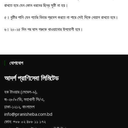
রাখতে হবে যেন কোন ধরনের ছিদ্র সৃষ্টি না হয়।
৫। বৃষ্টির পানি যেন গর্তের ভিতর প্রবেশ করতে না পারে সেই দিকে খেয়াল রাখতে হবে।
৬। ২০-২৫ দিন পর ঘাস গরুকে খাওয়ানোর উপযোগী হবে।
যোগাযোগ
আদর্শ প্রাণিসেবা লিমিটেড
হক টাওয়ার (লেভেল-৯),
জ-২৮/৮/ডি, মহাখালী সি/এ,
ঢাকা-১২১২, বাংলাদেশ
info@pranisheba.com.bd
ফোন: +৮৮ ০২ ৪৮৮ ১১ ১৭২