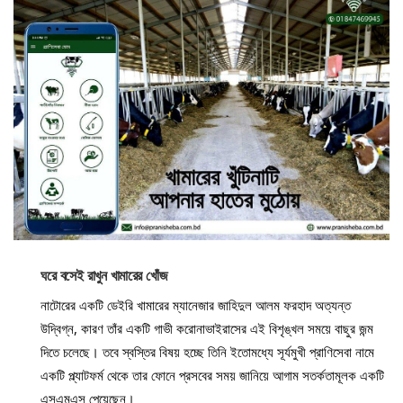
ঘরে বসেই রাখুন খামারের খোঁজ
নাটোরের একটি ডেইরি খামারের ম্যানেজার জাহিদুল আলম ফরহাদ অত্যন্ত
উদ্বিগ্ন, কারণ তাঁর একটি গাভী করোনাভাইরাসের এই বিশৃঙ্খল সময়ে বাছুর জন্ম
দিতে চলেছে। তবে স্বস্তির বিষয় হচ্ছে তিনি ইতোমধ্যে সূর্যমুখী প্রাণিসেবা নামে
একটি প্ল্যাটফর্ম থেকে তার ফোনে প্রসবের সময় জানিয়ে আগাম সতর্কতামূলক একটি
এসএমএস পেয়েছেন।