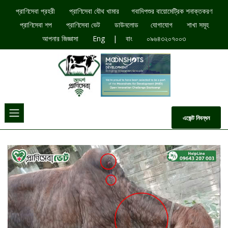
প্রাণিসেবা প্রহরী
প্রাণিসেবা যৌথ খামার​
গবাদিপশুর বায়োমেট্রিক শনাক্তকরণ
প্রাণিসেবা শপ
প্রাণিসেবা ভেট
ডাউনলোড​
যোগাযোগ
শাখা সমূহ
|
আপনার জিজ্ঞাসা
Eng
বাং
০৯৬৪৩২০৭০০৩
এজেন্ট নিবন্ধন