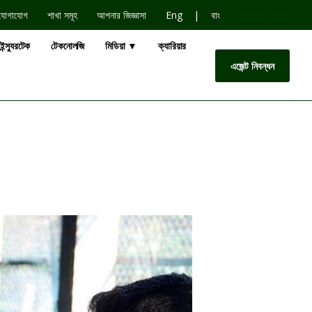
|
যোগাযোগ
শাখা সমূহ
আপনার জিজ্ঞাসা
Eng
বাং
০৯৬৪৩২০৭০০৩
ইন্স্যুরটেক
টেকনোলজি
মিডিয়া ▼
ক্যারিয়ার
এজেন্ট নিবন্ধন