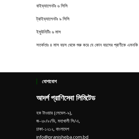
বাইভ্যালেনটঃ ৬ সিসি
ট্রাইভ্যালেনটঃ ৯ সিসি
ইমুউনিটিঃ ৬ মাস
সতর্কতাঃ ৪ মাস বয়স থেকে শুরু করে যে কোন বয়সের প্রাণীকে এমনকি 
যোগাযোগ
আদর্শ প্রাণিসেবা লিমিটেড
হক টাওয়ার (লেভেল-৯),
জ-২৮/৮/ডি, মহাখালী সি/এ,
ঢাকা-১২১২, বাংলাদেশ
info@pranisheba.com.bd