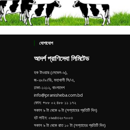
যোগাযোগ
আদর্শ প্রাণিসেবা লিমিটেড
হক টাওয়ার (লেভেল-৯),
জ-২৮/৮/ডি, মহাখালী সি/এ,
ঢাকা-১২১২, বাংলাদেশ
info@pranisheba.com.bd
ফোন: +৮৮ ০২ ৪৮৮ ১১ ১৭২
সকাল ৯ টা থেকে ৬ টা (সপ্তাহের প্রতিটি দিন)
হট লাইন: ০৯৬৪৩২০৭০০৩
সকাল ৯ টা থেকে রাত ১০ টা (সপ্তাহের প্রতিটি দিন)