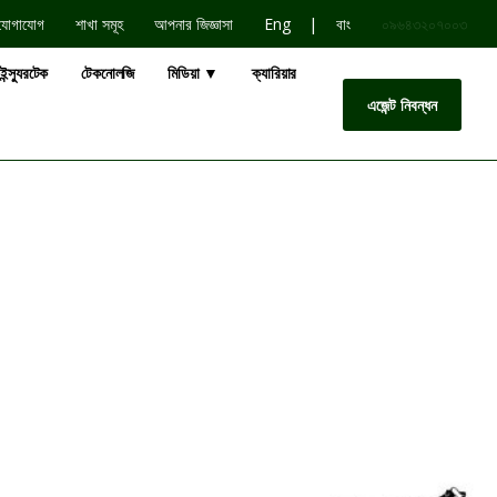
|
যোগাযোগ
শাখা সমূহ
আপনার জিজ্ঞাসা
Eng
বাং
০৯৬৪৩২০৭০০৩
ইন্স্যুরটেক
টেকনোলজি
মিডিয়া ▼
ক্যারিয়ার
এজেন্ট নিবন্ধন