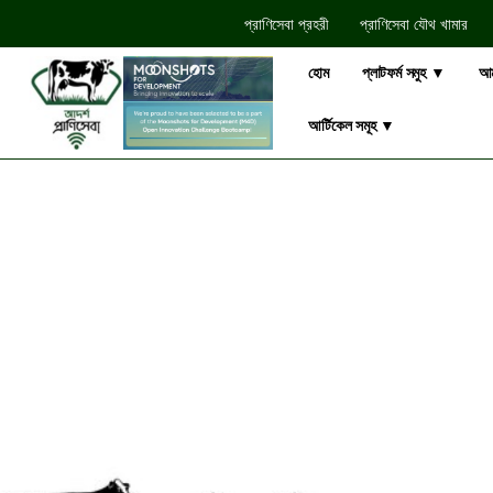
প্রাণিসেবা প্রহরী
প্রাণিসেবা যৌথ খামার​
হোম
প্লাটফর্ম সমুহ ▼
আম
আর্টিকেল সমূহ ▼